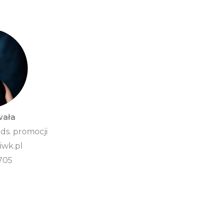
wała
 ds. promocji
wk.pl
705