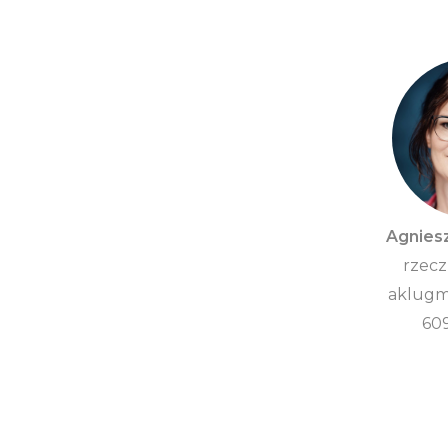
Agnies
rzecz
aklugm
60