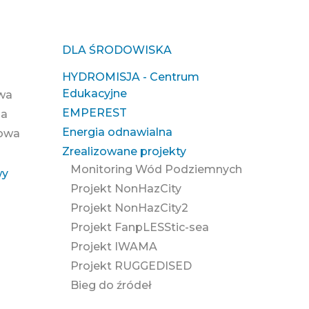
DLA ŚRODOWISKA
HYDROMISJA - Centrum
Edukacyjne
owa
EMPEREST
na
Energia odnawialna
zowa
Zrealizowane projekty
Monitoring Wód Podziemnych
wy
Projekt NonHazCity
Projekt NonHazCity2
Projekt FanpLESStic-sea
Projekt IWAMA
Projekt RUGGEDISED
Bieg do źródeł