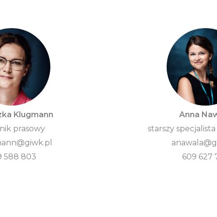
zka Klugmann
Anna Na
nik prasowy
starszy specjalista
ann@giwk.pl
anawala@gi
9 588 803
609 627 