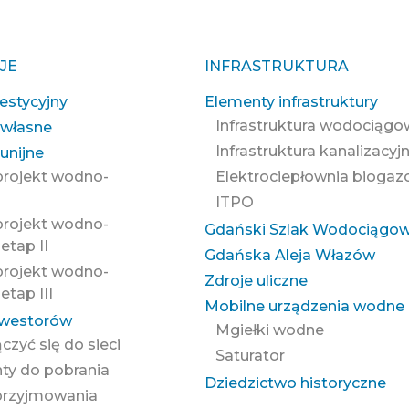
JE
INFRASTRUKTURA
estycyjny
Elementy infrastruktury
Infrastruktura wodociąg
 własne
Infrastruktura kanalizacyj
unijne
projekt wodno-
Elektrociepłownia bioga
ITPO
projekt wodno-
Gdański Szlak Wodociągo
etap II
Gdańska Aleja Włazów
projekt wodno-
Zdroje uliczne
etap III
Mobilne urządzenia wodne
nwestorów
Mgiełki wodne
ączyć się do sieci
Saturator
y do pobrania
Dziedzictwo historyczne
przyjmowania