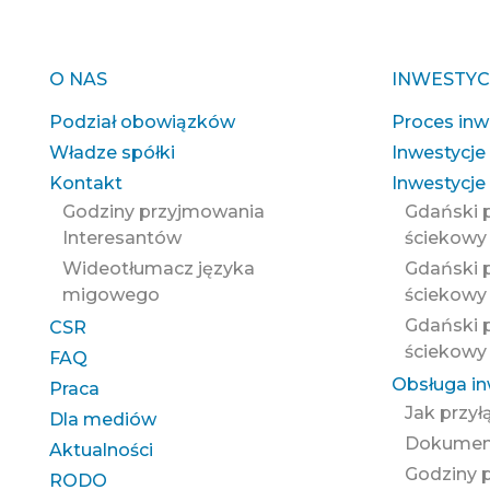
O NAS
INWESTYC
Podział obowiązków
Proces inw
Władze spółki
Inwestycje
Kontakt
Inwestycje 
Godziny przyjmowania
Gdański 
Interesantów
ściekowy
Wideotłumacz języka
Gdański 
migowego
ściekowy 
Gdański 
CSR
ściekowy 
FAQ
Obsługa i
Praca
Jak przył
Dla mediów
Dokument
Aktualności
Godziny 
RODO