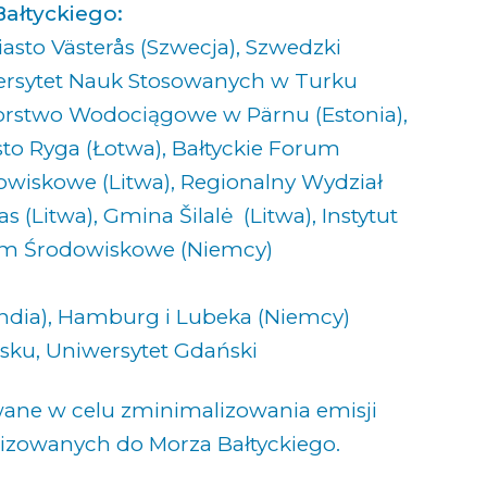
Bałtyckiego:
iasto Västerås (Szwecja), Szwedzki
wersytet Nauk Stosowanych w Turku
ębiorstwo Wodociągowe w Pärnu (Estonia),
to Ryga (Łotwa), Bałtyckie Forum
owiskowe (Litwa), Regionalny Wydział
(Litwa), Gmina Šilalė (Litwa), Instytut
um Środowiskowe (Niemcy)
ndia), Hamburg i Lubeka (Niemcy)
ńsku, Uniwersytet Gdański
wane w celu zminimalizowania emisji
nizowanych do Morza Bałtyckiego.