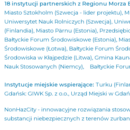
18 instytucji partnerskich z Regionu Morza 
Miasto Sztokholm (Szwecja - lider projektu), M
Uniwersytet Nauk Rolniczych (Szwecja), Uni
(Finlandia), Miasto Pärnu (Estonia), Przedsi
Bałtyckie Forum Środowiskowe (Estonia), Mias
Środowiskowe (Łotwa), Bałtyckie Forum Środ
Środowiska w Kłajpedzie (Litwa), Gmina Kaunas 
Nauk Stosowanych (Niemcy), Bałtyckie For
Instytucje miejskie wspierające:
Turku (Finla
Gdańsk: GIWK Sp. z o.o., Urząd Miejski w Gda
NonHazCity - innowacyjne rozwiązania stoso
substancji niebezpiecznych z terenów zurba