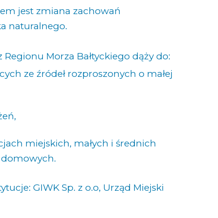
elem jest zmiana zachowań
a naturalnego.
 z Regionu Morza Bałtyckiego dąży do:
cych ze źródeł rozproszonych o małej
żeń,
cjach miejskich, małych i średnich
h domowych.
tucje: GIWK Sp. z o.o, Urząd Miejski