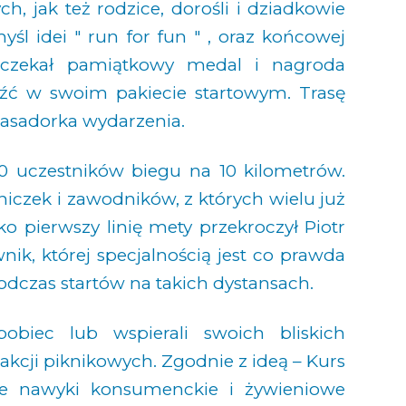
, jak też rodzice, dorośli i dziadkowie
l idei " run for fun " , oraz końcowej
e czekał pamiątkowy medal i nagroda
leźć w swoim pakiecie startowym. Trasę
asadorka wydarzenia.
00 uczestników biegu na 10 kilometrów.
czek i zawodników, z których wielu już
o pierwszy linię mety przekroczył Piotr
ik, której specjalnością jest co prawda
 podczas startów na takich dystansach.
pobiec lub wspierali swoich bliskich
rakcji piknikowych. Zgodnie z ideą – Kurs
e nawyki konsumenckie i żywieniowe