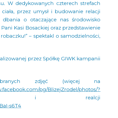
esu. W dedykowanych czterech strefach
iała, przez umysł i budowanie relacji
i dbania o otaczające nas środowisko
 Pani Kasi Bosackiej oraz przedstawienie
j robaczku!” – spektakl o samodzielności,
ealizowanej przez Spółkę GIWK kampanii
branych zdjęć (więcej na
w.facebook.com/pg/BlizejZrodel/photos/?
 i realcji
BaI-s6T4