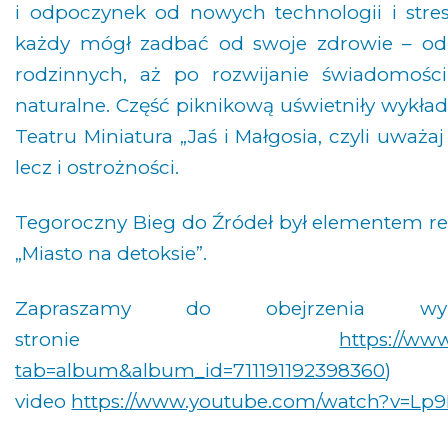
i odpoczynek od nowych technologii i str
każdy mógł zadbać od swoje zdrowie – od c
rodzinnych, aż po rozwijanie świadomośc
naturalne. Część piknikową uświetniły wykład
Teatru Miniatura „Jaś i Małgosia, czyli uważa
lecz i ostrożności.
Tegoroczny Bieg do Źródeł był elementem r
„Miasto na detoksie”.
Zapraszamy do obejrzenia wy
stronie
https://ww
tab=album&album_id=711191192398360
)
video
https://www.youtube.com/watch?v=Lp9