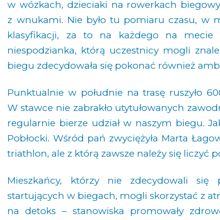
w wózkach, dzieciaki na rowerkach biegowych
z wnukami. Nie było tu pomiaru czasu, w myś
klasyfikacji, za to na każdego na meci
niespodzianka, którą uczestnicy mogli zna
biegu zdecydowała się pokonać również amb
Punktualnie w południe na trasę ruszyło 6
W stawce nie zabrakło utytułowanych zawodni
regularnie bierze udział w naszym biegu. Jak
Pobłocki. Wśród pań zwyciężyła Marta Łagown
triathlon, ale z którą zawsze należy się liczyć
Mieszkańcy, którzy nie zdecydowali się 
startujących w biegach, mogli skorzystać z at
na detoks – stanowiska promowały zdrow