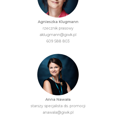
Agnieszka Klugmann
rzecznik prasowy
aklugmann@giwk.pl
609 588 803
Anna Nawała
starszy specjalista ds. promocji
anawala@giwk.pl