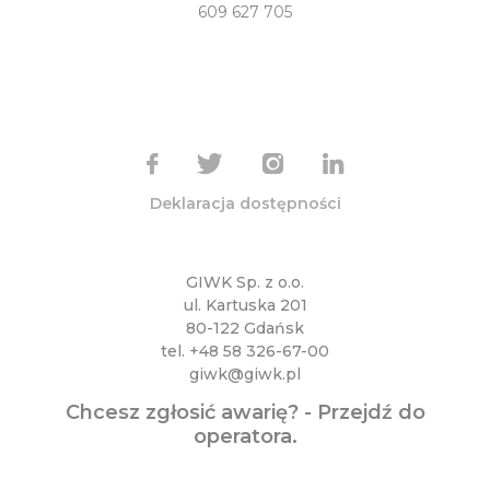
609 627 705
Deklaracja dostępności
GIWK Sp. z o.o.
ul. Kartuska 201
80-122 Gdańsk
tel.
+48 58 326-67-00
giwk@giwk.pl
Chcesz zgłosić awarię? -
Przejdź do
operatora
.