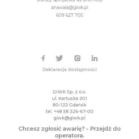
anawala@giwk.pl
609 627 705
Deklaracja dostępności
GIWK Sp. z o.o.
ul. Kartuska 201
80-122 Gdańsk
tel.
+48 58 326-67-00
giwk@giwk.pl
Chcesz zgłosić awarię? -
Przejdź do
operatora
.