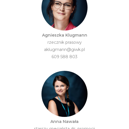
Agnieszka Klugmann
rzecznik prasowy
aklugmann@giwk.pl
609 588 803
Anna Nawała
starszy specjalista ds. promocji