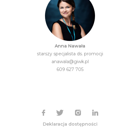
Anna Nawała
starszy specjalista ds. promocji
anawala@giwk.pl
609 627 705
Deklaracja dostępności