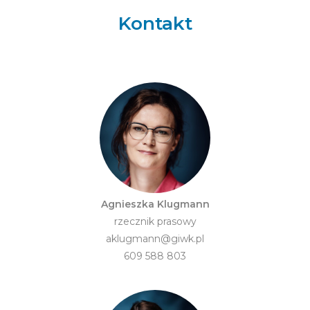
Kontakt
Agnieszka Klugmann
rzecznik prasowy
aklugmann@giwk.pl
609 588 803