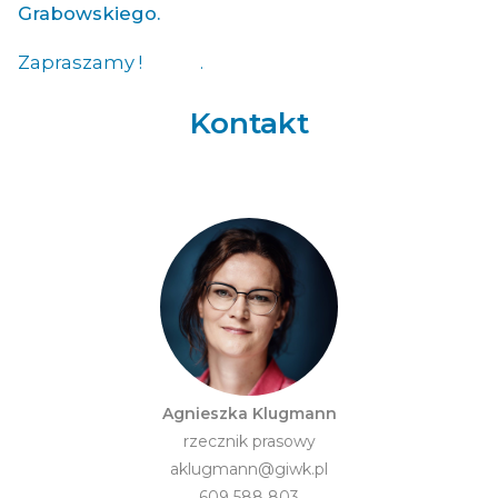
Grabowskiego.
Zapraszamy !
.
Kontakt
Agnieszka Klugmann
rzecznik prasowy
aklugmann@giwk.pl
609 588 803