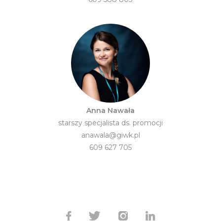
Anna Nawała
starszy specjalista ds. promocji
anawala@giwk.pl
609 627 705