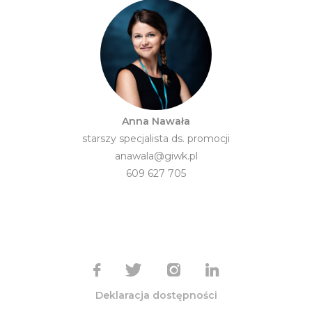
Anna Nawała
starszy specjalista ds. promocji
anawala@giwk.pl
609 627 705
Deklaracja dostępności