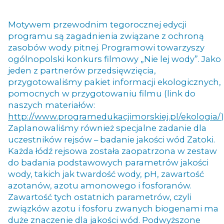
Motywem przewodnim tegorocznej edycji
programu są zagadnienia związane z ochroną
zasobów wody pitnej. Programowi towarzyszy
ogólnopolski konkurs filmowy „Nie lej wody”. Jako
jeden z partnerów przedsięwzięcia,
przygotowaliśmy pakiet informacji ekologicznych,
pomocnych w przygotowaniu filmu (link do
naszych materiałów:
http://www.programedukacjimorskiej.pl/ekologia/
)
Zaplanowaliśmy również specjalne zadanie dla
uczestników rejsów – badanie jakości wód Zatoki.
Każda łódź rejsowa została zaopatrzona w zestaw
do badania podstawowych parametrów jakości
wody, takich jak twardość wody, pH, zawartość
azotanów, azotu amonowego i fosforanów.
Zawartość tych ostatnich parametrów, czyli
związków azotu i fosforu zwanych biogenami ma
duże znaczenie dla jakości wód. Podwyższone