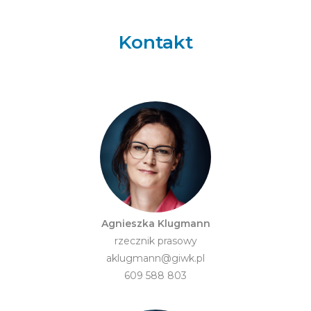
Kontakt
Agnieszka Klugmann
rzecznik prasowy
aklugmann@giwk.pl
609 588 803