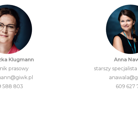
zka Klugmann
Anna Na
nik prasowy
starszy specjalista
ann@giwk.pl
anawala@gi
9 588 803
609 627 