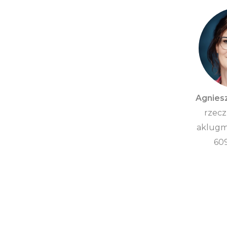
Agnies
rzecz
aklugm
60