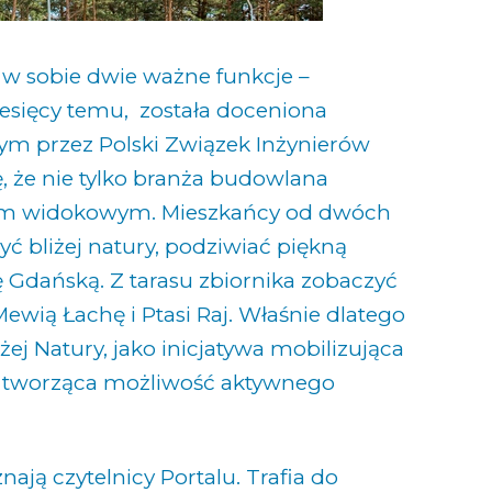
 w sobie dwie ważne funkcje –
miesięcy temu, została doceniona
m przez Polski Związek Inżynierów
, że nie tylko branża budowlana
asem widokowym. Mieszkańcy od dwóch
ć bliżej natury, podziwiać piękną
 Gdańską. Z tarasu zbiornika zobaczyć
wią Łachę i Ptasi Raj. Właśnie dlatego
ej Natury, jako inicjatywa mobilizująca
i tworząca możliwość aktywnego
ają czytelnicy Portalu. Trafia do