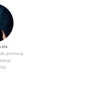
wała
 ds. promocji
wk.pl
705