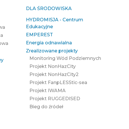
DLA ŚRODOWISKA
HYDROMISJA - Centrum
Edukacyjne
owa
EMPEREST
na
Energia odnawialna
zowa
Zrealizowane projekty
Monitoring Wód Podziemnych
wy
Projekt NonHazCity
Projekt NonHazCity2
Projekt FanpLESStic-sea
Projekt IWAMA
Projekt RUGGEDISED
Bieg do źródeł