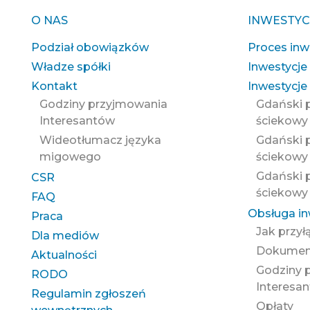
O NAS
INWESTYC
Podział obowiązków
Proces inw
Władze spółki
Inwestycje
Kontakt
Inwestycje 
Godziny przyjmowania
Gdański 
Interesantów
ściekowy
Wideotłumacz języka
Gdański 
migowego
ściekowy 
Gdański 
CSR
ściekowy 
FAQ
Obsługa i
Praca
Jak przył
Dla mediów
Dokument
Aktualności
Godziny 
RODO
Interesa
Regulamin zgłoszeń
Opłaty