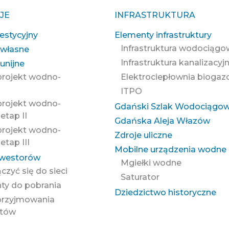
JE
INFRASTRUKTURA
estycyjny
Elementy infrastruktury
Infrastruktura wodociąg
 własne
Infrastruktura kanalizacyj
unijne
projekt wodno-
Elektrociepłownia bioga
ITPO
projekt wodno-
Gdański Szlak Wodociągo
etap II
Gdańska Aleja Włazów
projekt wodno-
Zdroje uliczne
etap III
Mobilne urządzenia wodne
nwestorów
Mgiełki wodne
ączyć się do sieci
Saturator
y do pobrania
Dziedzictwo historyczne
przyjmowania
ntów