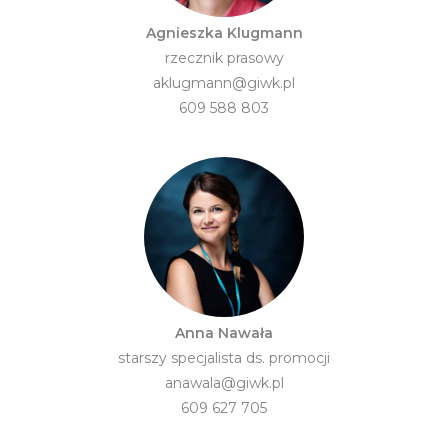
Agnieszka Klugmann
rzecznik prasowy
aklugmann@giwk.pl
609 588 803
Anna Nawała
starszy specjalista ds. promocji
anawala@giwk.pl
609 627 705