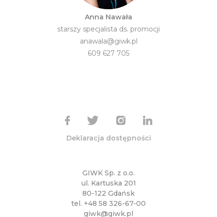
Anna Nawała
starszy specjalista ds. promocji
anawala@giwk.pl
609 627 705
Deklaracja dostępności
GIWK Sp. z o.o.
ul. Kartuska 201
80-122 Gdańsk
tel.
+48 58 326-67-00
giwk@giwk.pl