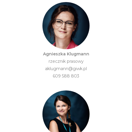
Agnieszka Klugmann
rzecznik prasowy
aklugmann@giwk.pl
609 588 803