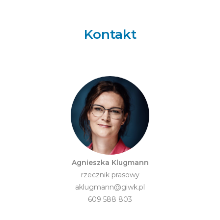
Kontakt
Agnieszka Klugmann
rzecznik prasowy
aklugmann@giwk.pl
609 588 803