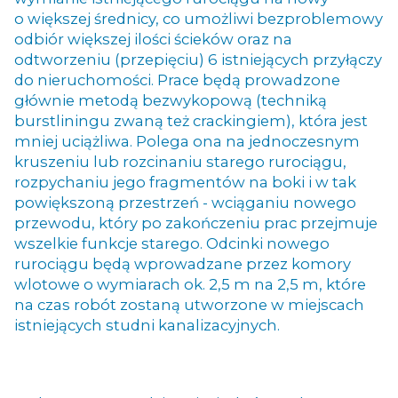
o większej średnicy, co umożliwi bezproblemowy
odbiór większej ilości ścieków oraz na
odtworzeniu (przepięciu) 6 istniejących przyłączy
do nieruchomości. Prace będą prowadzone
głównie metodą bezwykopową
(
technik
ą
burstliningu zwaną też
crackingiem), która jest
mniej uciążliwa. Polega ona na jednoczesnym
kruszeniu lub rozcinaniu starego ruroci
ą
gu,
rozpychaniu jego fragmentów na boki i w tak
powi
ę
kszon
ą
przestrze
ń -
wci
ą
ganiu nowego
przewodu, który po zako
ń
czeniu prac przejmuje
wszelkie funkcje starego. Odcinki nowego
rurociągu będą wprowadzane przez komory
wlotowe o wymiarach ok. 2,5 m na 2,5 m, które
na czas robót zostaną utworzone w miejscach
istniejących studni kanalizacyjnych.