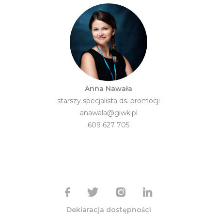
Anna Nawała
starszy specjalista ds. promocji
anawala@giwk.pl
609 627 705
Deklaracja dostępności