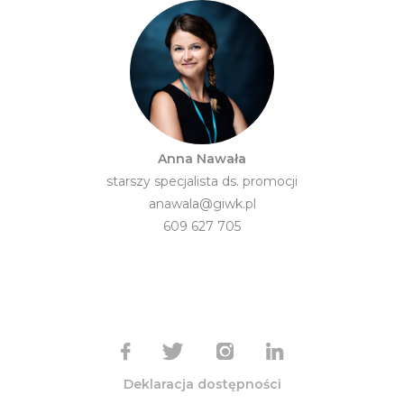
Anna Nawała
starszy specjalista ds. promocji
anawala@giwk.pl
609 627 705
Deklaracja dostępności