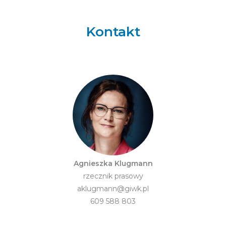
Kontakt
Agnieszka Klugmann
rzecznik prasowy
aklugmann@giwk.pl
609 588 803