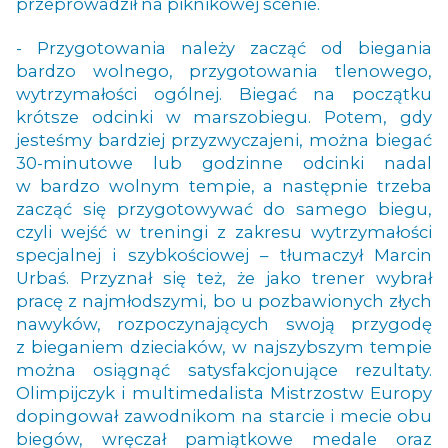
przeprowadził na piknikowej scenie.
- Przygotowania należy zacząć od biegania
bardzo wolnego, przygotowania tlenowego,
wytrzymałości ogólnej. Biegać na początku
krótsze odcinki w marszobiegu. Potem, gdy
jesteśmy bardziej przyzwyczajeni, można biegać
30-minutowe lub godzinne odcinki nadal
w bardzo wolnym tempie, a następnie trzeba
zacząć się przygotowywać do samego biegu,
czyli wejść w treningi z zakresu wytrzymałości
specjalnej i szybkościowej – tłumaczył Marcin
Urbaś. Przyznał się też, że jako trener wybrał
pracę z najmłodszymi, bo u pozbawionych złych
nawyków, rozpoczynających swoją przygodę
z bieganiem dzieciaków, w najszybszym tempie
można osiągnąć satysfakcjonujące rezultaty.
Olimpijczyk i multimedalista Mistrzostw Europy
dopingował zawodnikom na starcie i mecie obu
biegów, wręczał pamiątkowe medale oraz