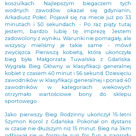
koszulkach. Najlepszym biegaczem tych
wodnych zawodów okazał się gdynianin,
Arkadiusz Połeć. Pojawił się na mecie już po 33
minutach i 50 sekundach. - Po raz piąty tutaj
jestem, bardzo lubię tę imprezę. Jestem
zadowolony z wyniku. Warunki nie pomagały, ale
wszyscy mieliśmy je takie same - mówił
zwycięzca. Pierwszą kobietą, która ukończyła
bieg była Małgorzata Tuwalska z Gdańska.
Wygrała Bieg Główny w klasyfikacji generalnej
kobiet z czasem 40 minut i 56 sekund. Dziesięciu
zawodników w klasyfikacji generalnej i ponad 40
zawodników w kategoriach wiekowych
otrzymało wartościowe bony do sklepu
sportowego.
Jako pierwszy Bieg Rodzinny ukończył 15-letni
Szymon Korol z Gdańska. Pokonał on dystans
w czasie nie dłuższym niż 15 minut. Bieg na 3km
odbywał się w formule run for fun a nagrody