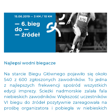
Najlepsi wodni biegacze
Na starcie Biegu Głównego pojawiło się około
540 z 600 zgłoszonych zawodników. To jedna
z najlepszych frekwencji spośród wszystkich
edycji imprezy. Ścieżki nadmorskie zalała fala
niebieskich zawodników. Większość uczestników
VI biegu do źródeł pozytywnie zareagowała na
prośbę organizatora i pobiegła w niebieskich