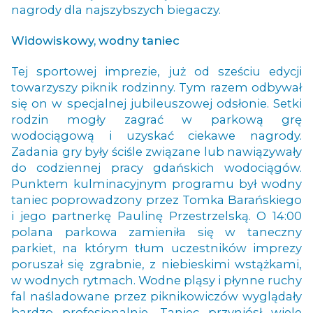
nagrody dla najszybszych biegaczy.
Widowiskowy, wodny taniec
Tej sportowej imprezie, już od sześciu edycji
towarzyszy piknik rodzinny. Tym razem odbywał
się on w specjalnej jubileuszowej odsłonie. Setki
rodzin mogły zagrać w parkową grę
wodociągową i uzyskać ciekawe nagrody.
Zadania gry były ściśle związane lub nawiązywały
do codziennej pracy gdańskich wodociągów.
Punktem kulminacyjnym programu był wodny
taniec poprowadzony przez Tomka Barańskiego
i jego partnerkę Paulinę Przestrzelską. O 14:00
polana parkowa zamieniła się w taneczny
parkiet, na którym tłum uczestników imprezy
poruszał się zgrabnie, z niebieskimi wstążkami,
w wodnych rytmach. Wodne pląsy i płynne ruchy
fal naśladowane przez piknikowiczów wyglądały
bardzo profesjonalnie. Taniec przyniósł wiele