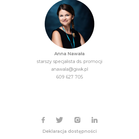
Anna Nawała
starszy specjalista ds. promocji
anawala@giwk.pl
609 627 705
Deklaracja dostępności