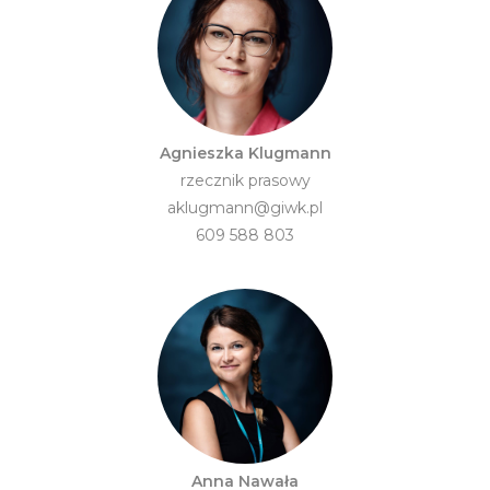
Agnieszka Klugmann
rzecznik prasowy
aklugmann@giwk.pl
609 588 803
Anna Nawała