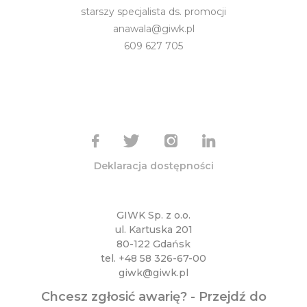
starszy specjalista ds. promocji
anawala@giwk.pl
609 627 705
Deklaracja dostępności
GIWK Sp. z o.o.
ul. Kartuska 201
80-122 Gdańsk
tel.
+48 58 326-67-00
giwk@giwk.pl
Chcesz zgłosić awarię? -
Przejdź do