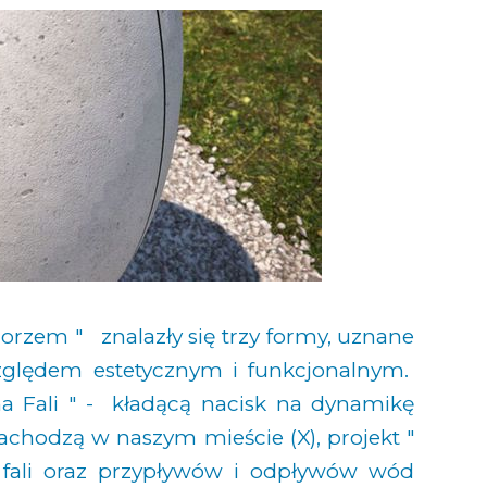
rzem " znalazły się trzy formy, uznane
zględem estetycznym i funkcjonalnym.
 Fali " - kładącą nacisk na dynamikę
achodzą w naszym mieście (X), projekt "
 fali oraz przypływów i odpływów wód