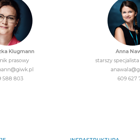
zka Klugmann
Anna Na
nik prasowy
starszy specjalista
ann@giwk.pl
anawala@gi
9 588 803
609 627 