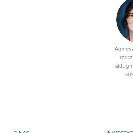
Agnies
rzecz
aklugm
60