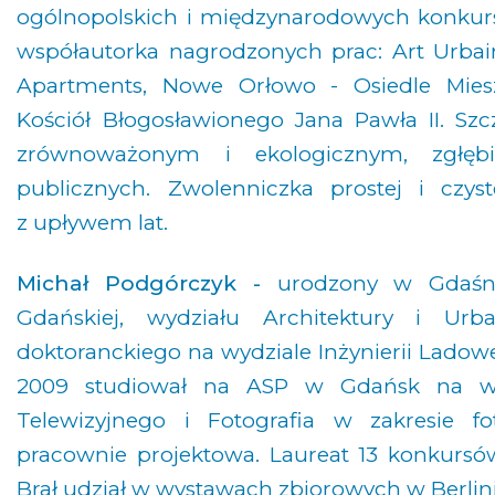
ogólnopolskich i międzynarodowych konkur
współautorka nagrodzonych prac: Art Urbai
Apartments, Nowe Orłowo - Osiedle Miesz
Kościół Błogosławionego Jana Pawła II. Szc
zrównoważonym i ekologicznym, zgłębia 
publicznych. Zwolenniczka prostej i czyst
z upływem lat.
Michał Podgórczyk -
urodzony w Gdaśnku
Gdańskiej, wydziału Architektury i Urb
doktoranckiego na wydziale Inżynierii Ladowe
2009 studiował na ASP w Gdańsk na wyd
Telewizyjnego i Fotografia w zakresie f
pracownie projektowa. Laureat 13 konkursów
Brał udział w wystawach zbiorowych w Berlini