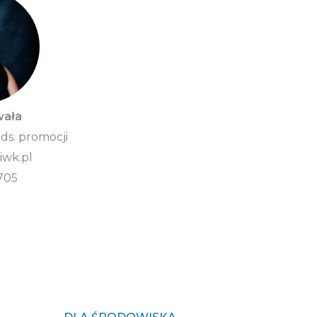
wała
 ds. promocji
wk.pl
705