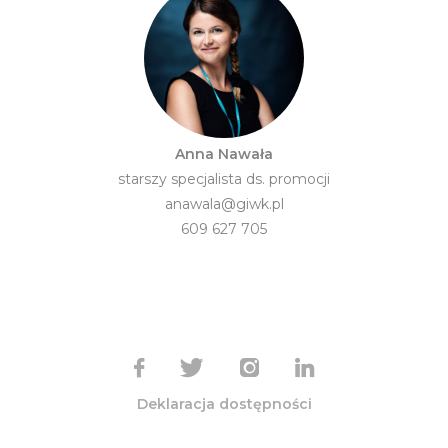
Anna Nawała
starszy specjalista ds. promocji
anawala@giwk.pl
609 627 705
Deklaracja dostępności