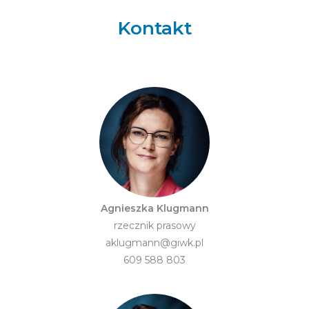
Kontakt
Agnieszka Klugmann
rzecznik prasowy
aklugmann@giwk.pl
609 588 803