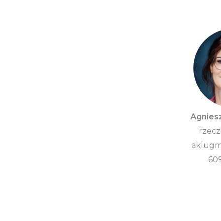
Agnies
rzecz
aklugm
60