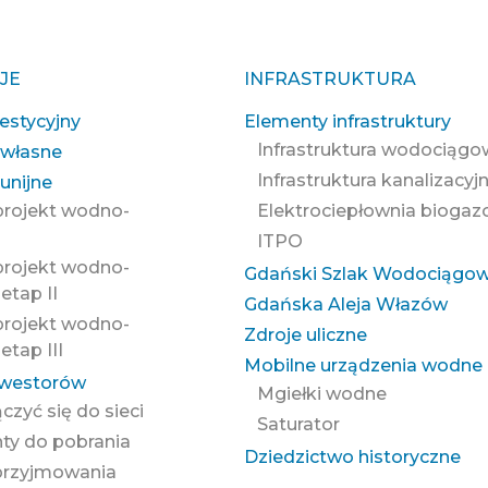
JE
INFRASTRUKTURA
estycyjny
Elementy infrastruktury
Infrastruktura wodociąg
 własne
Infrastruktura kanalizacyj
unijne
projekt wodno-
Elektrociepłownia bioga
ITPO
projekt wodno-
Gdański Szlak Wodociągo
etap II
Gdańska Aleja Włazów
projekt wodno-
Zdroje uliczne
etap III
Mobilne urządzenia wodne
nwestorów
Mgiełki wodne
ączyć się do sieci
Saturator
y do pobrania
Dziedzictwo historyczne
przyjmowania