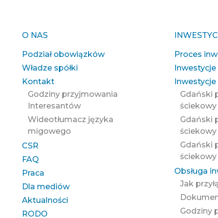
O NAS
INWESTYC
Podział obowiązków
Proces inw
Władze spółki
Inwestycje
Kontakt
Inwestycje 
Godziny przyjmowania
Gdański 
Interesantów
ściekowy
Wideotłumacz języka
Gdański 
migowego
ściekowy 
Gdański 
CSR
ściekowy 
FAQ
Obsługa i
Praca
Jak przył
Dla mediów
Dokument
Aktualności
Godziny 
RODO