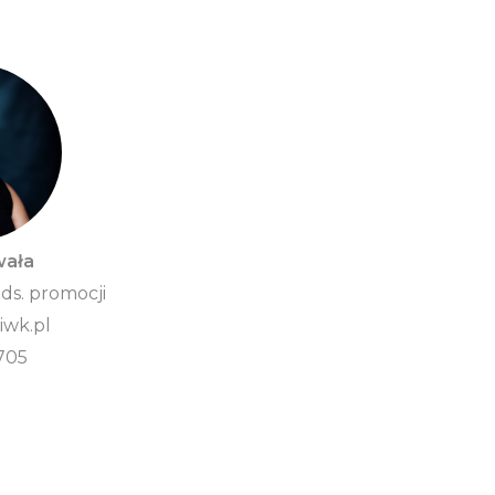
wała
 ds. promocji
wk.pl
705