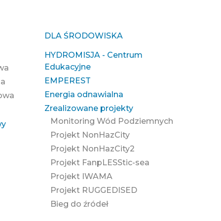
DLA ŚRODOWISKA
HYDROMISJA - Centrum
Edukacyjne
owa
EMPEREST
na
Energia odnawialna
zowa
Zrealizowane projekty
Monitoring Wód Podziemnych
wy
Projekt NonHazCity
Projekt NonHazCity2
Projekt FanpLESStic-sea
Projekt IWAMA
Projekt RUGGEDISED
Bieg do źródeł