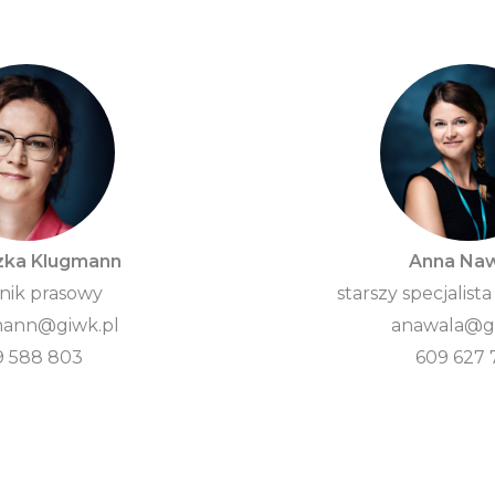
zka Klugmann
Anna Na
nik prasowy
starszy specjalista
ann@giwk.pl
anawala@gi
9 588 803
609 627 