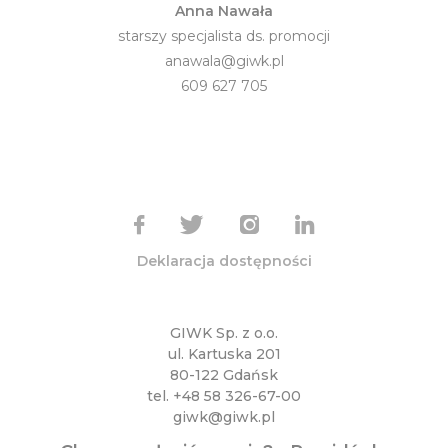
Anna Nawała
starszy specjalista ds. promocji
anawala@giwk.pl
609 627 705
Deklaracja dostępności
GIWK Sp. z o.o.
ul. Kartuska 201
80-122 Gdańsk
tel.
+48 58 326-67-00
giwk@giwk.pl