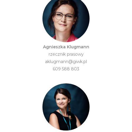
Agnieszka Klugmann
rzecznik prasowy
aklugmann@giwk.pl
609 588 803