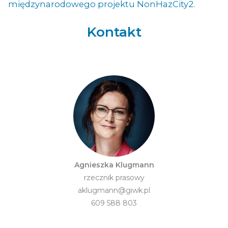
międzynarodowego projektu NonHazCity2.
Kontakt
Agnieszka Klugmann
rzecznik prasowy
aklugmann@giwk.pl
609 588 803