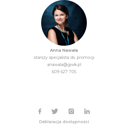
Anna Nawała
starszy specjalista ds. promocji
anawala@giwk.pl
609 627 705
Deklaracja dostępności