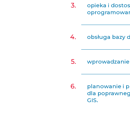
opieka i dost
oprogramowani
obsługa bazy d
wprowadzanie 
planowanie i 
dla poprawneg
GIS.