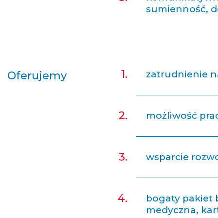
sumienność, d
zatrudnienie 
Oferujemy
możliwość pra
wsparcie rozw
bogaty pakiet 
medyczna, kart