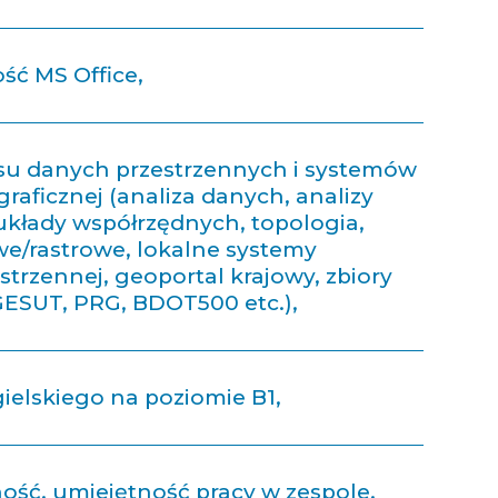
ść MS Office,
esu danych przestrzennych i systemów
graficznej (analiza danych, analizy
układy współrzędnych, topologia,
e/rastrowe, lokalne systemy
strzennej, geoportal krajowy, zbiory
GESUT, PRG, BDOT500 etc.),
ielskiego na poziomie B1,
ść, umiejętność pracy w zespole,