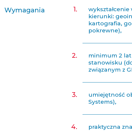
wykształcenie
Wymagania
kierunki: geoi
kartografia, g
pokrewne),
minimum 2 lat
stanowisku (d
związanym z GI
umiejętność o
Systems),
praktyczna zn