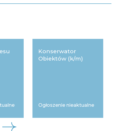
cesu
Konserwator
Młod
Obiektów (k/m)
ds. 
nie
tualne
Ogłoszenie nieaktualne
Ogłos