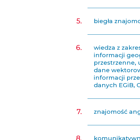
biegła znajomo
wiedza z zakr
informacji geo
przestrzenne, 
dane wektorow
informacji prze
danych EGiB, 
znajomość ang
komunikatywno