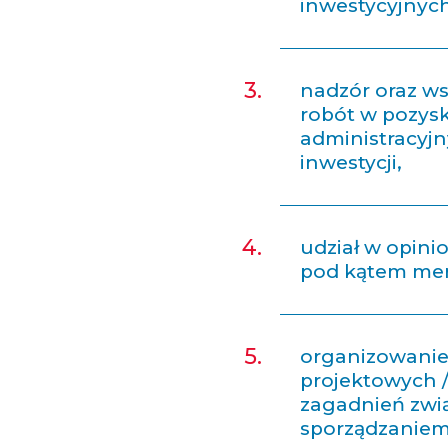
inwestycyjnych
nadzór oraz w
robót w pozysk
administracyjn
inwestycji,
udział w opin
pod kątem mer
organizowanie
projektowych 
zagadnień zwią
sporządzaniem