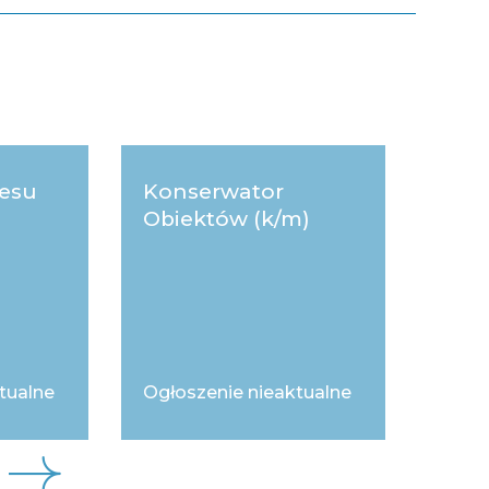
cesu
Konserwator
Młod
Obiektów (k/m)
ds. 
nie
tualne
Ogłoszenie nieaktualne
Ogłos