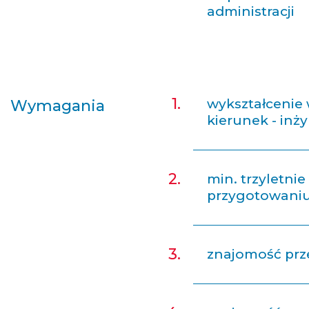
administracji
wykształcenie
Wymagania
kierunek - inż
min. trzyletn
przygotowaniu i
znajomość prz