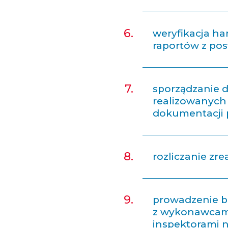
weryfikacja ha
raportów z po
sporządzanie 
realizowanych 
dokumentacji 
rozliczanie zr
prowadzenie b
z wykonawcami
inspektorami 