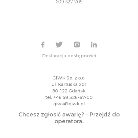
609 627 705
Deklaracja dostępności
GIWK Sp. z o.o.
ul. Kartuska 201
80-122 Gdańsk
tel.
+48 58 326-67-00
giwk@giwk.pl
Chcesz zgłosić awarię? -
Przejdź do
operatora
.