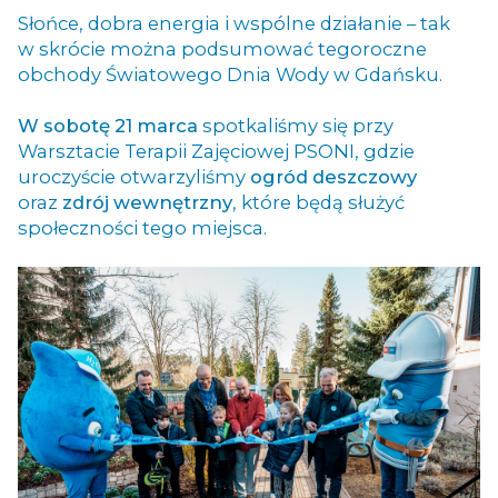
Słońce, dobra energia i wspólne działanie – tak
w skrócie można podsumować tegoroczne
obchody Światowego Dnia Wody w Gdańsku.
W sobotę 21 marca
spotkaliśmy się przy
Warsztacie Terapii Zajęciowej PSONI,
gdzie
uroczyście otwarzyliśmy
o
gród deszczowy
oraz
zdrój wewnętrzny
, które będą służyć
społeczności tego miejsca.