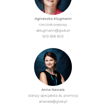
Agnieszka Klugmann
rzecznik prasowy
aklugmann@giwk.pl
609 588 803
Anna Nawała
starszy specjalista ds. promocji
anawala@giwk.pl