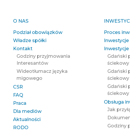
O NAS
INWESTYC
Podział obowiązków
Proces inw
Władze spółki
Inwestycje
Kontakt
Inwestycje 
Godziny przyjmowania
Gdański 
Interesantów
ściekowy
Wideotłumacz języka
Gdański 
migowego
ściekowy 
Gdański 
CSR
ściekowy 
FAQ
Obsługa i
Praca
Jak przył
Dla mediów
Dokument
Aktualności
Godziny 
RODO