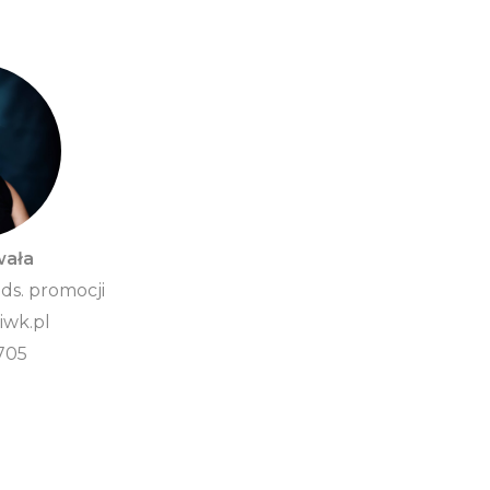
wała
 ds. promocji
wk.pl
705