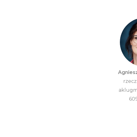
Agnies
rzecz
aklugm
60