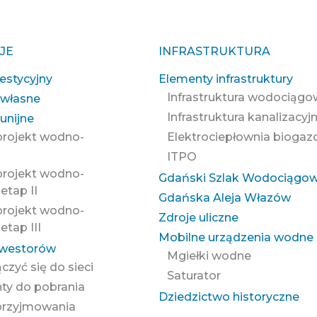
JE
INFRASTRUKTURA
estycyjny
Elementy infrastruktury
Infrastruktura wodociąg
 własne
Infrastruktura kanalizacyj
unijne
projekt wodno-
Elektrociepłownia bioga
ITPO
projekt wodno-
Gdański Szlak Wodociągo
etap II
Gdańska Aleja Włazów
projekt wodno-
Zdroje uliczne
etap III
Mobilne urządzenia wodne
nwestorów
Mgiełki wodne
ączyć się do sieci
Saturator
y do pobrania
Dziedzictwo historyczne
przyjmowania