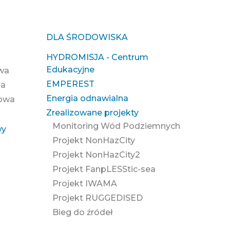
DLA ŚRODOWISKA
HYDROMISJA - Centrum
Edukacyjne
owa
EMPEREST
na
Energia odnawialna
zowa
Zrealizowane projekty
Monitoring Wód Podziemnych
wy
Projekt NonHazCity
Projekt NonHazCity2
Projekt FanpLESStic-sea
Projekt IWAMA
Projekt RUGGEDISED
Bieg do źródeł