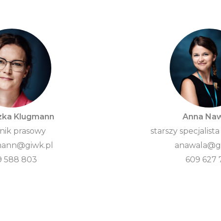
zka Klugmann
Anna Na
nik prasowy
starszy specjalista
ann@giwk.pl
anawala@gi
9 588 803
609 627 