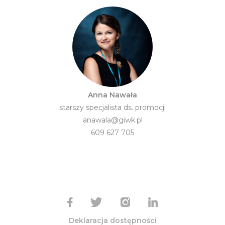
Anna Nawała
starszy specjalista ds. promocji
anawala@giwk.pl
609 627 705
Deklaracja dostępności