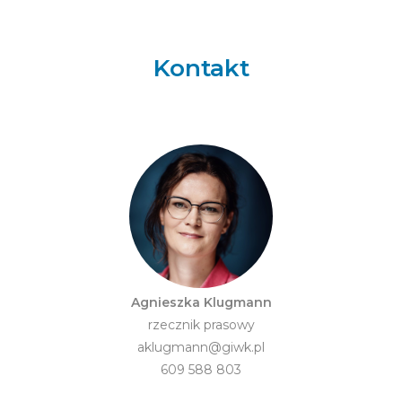
Kontakt
Agnieszka Klugmann
rzecznik prasowy
aklugmann@giwk.pl
609 588 803